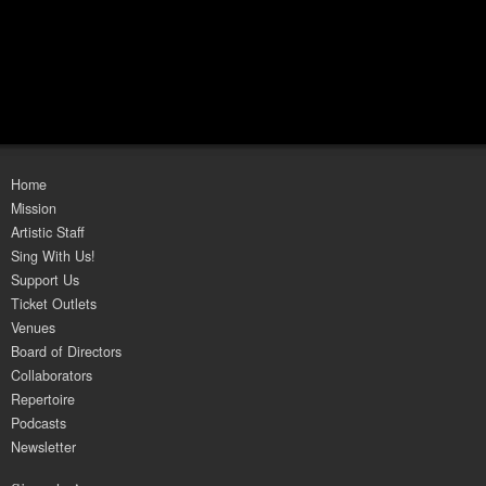
Home
Mission
Artistic Staff
Sing With Us!
Support Us
Ticket Outlets
Venues
Board of Directors
Collaborators
Repertoire
Podcasts
Newsletter